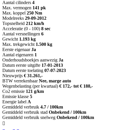
Aantal cilinders
4
Max. vermogen
141 pk
Max. koppel
250 Nm
Modelreeks
29-09-2012
Topsnelheid
212 km/h
Acceleratie (0 - 100)
8 sec
Aantal versnellingen
6
Gewicht
1.193 kg
Max. trekgewicht
1.500 kg
Eerste eigenaar
Ja
Aantal eigenaren
1
Onderhoudsboekjes aanwezig
Ja
Datum eerste uitgifte
17-01-2013
Datum eerste toelating
07-07-2023
Nieuwprijs
€ 31.261,-
BTW verrekenbaar
Nee, marge auto
Wegenbelasting (per kwartaal)
€ 172,- tot € 188,-
Co2 emissie
121 g/km
Emissie klasse
5
Energie label
A
Gemiddeld verbruik
4.7 / 100km
Gemiddeld verbruik stad
Onbekend / 100km
Gemiddeld verbruik snelweg
Onbekend / 100km