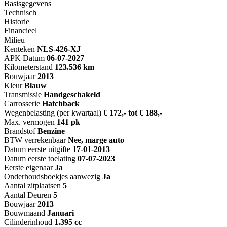
Basisgegevens
Technisch
Historie
Financieel
Milieu
Kenteken
NL
S-426-XJ
APK Datum
06-07-2027
Kilometerstand
123.536 km
Bouwjaar
2013
Kleur
Blauw
Transmissie
Handgeschakeld
Carrosserie
Hatchback
Wegenbelasting (per kwartaal)
€ 172,- tot € 188,-
Max. vermogen
141 pk
Brandstof
Benzine
BTW verrekenbaar
Nee, marge auto
Datum eerste uitgifte
17-01-2013
Datum eerste toelating
07-07-2023
Eerste eigenaar
Ja
Onderhoudsboekjes aanwezig
Ja
Aantal zitplaatsen
5
Aantal Deuren
5
Bouwjaar
2013
Bouwmaand
Januari
Cilinderinhoud
1.395 cc