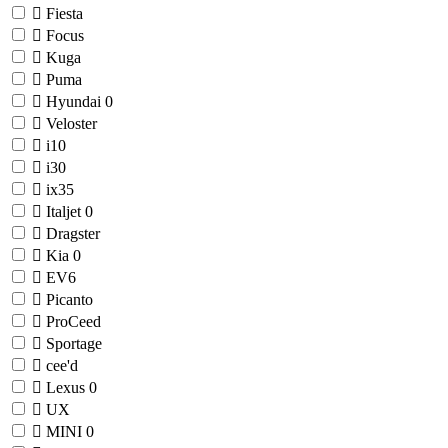
Fiesta
Focus
Kuga
Puma
Hyundai
0
Veloster
i10
i30
ix35
Italjet
0
Dragster
Kia
0
EV6
Picanto
ProCeed
Sportage
cee'd
Lexus
0
UX
MINI
0