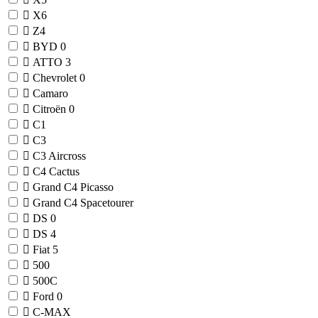
X6
Z4
BYD
0
ATTO 3
Chevrolet
0
Camaro
Citroën
0
C1
C3
C3 Aircross
C4 Cactus
Grand C4 Picasso
Grand C4 Spacetourer
DS
0
DS 4
Fiat
5
500
500C
Ford
0
C-MAX