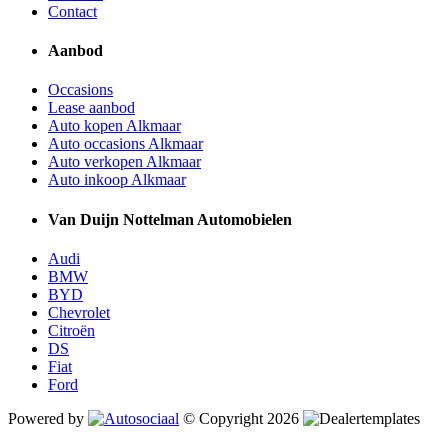
Contact
Aanbod
Occasions
Lease aanbod
Auto kopen Alkmaar
Auto occasions Alkmaar
Auto verkopen Alkmaar
Auto inkoop Alkmaar
Van Duijn Nottelman Automobielen
Audi
BMW
BYD
Chevrolet
Citroën
DS
Fiat
Ford
Powered by
© Copyright 2026