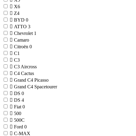
X6
Z4
BYD
0
ATTO 3
Chevrolet
1
Camaro
Citroën
0
C1
C3
C3 Aircross
C4 Cactus
Grand C4 Picasso
Grand C4 Spacetourer
DS
0
DS 4
Fiat
0
500
500C
Ford
0
C-MAX