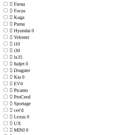
Fiesta
Focus
Kuga
Puma
Hyundai
0
Veloster
i10
i30
ix35
Italjet
0
Dragster
Kia
0
EV6
Picanto
ProCeed
Sportage
cee'd
Lexus
0
UX
MINI
0