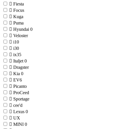
Fiesta
Focus
Kuga
Puma
Hyundai
0
Veloster
i10
i30
ix35
Italjet
0
Dragster
Kia
0
EV6
Picanto
ProCeed
Sportage
cee'd
Lexus
0
UX
MINI
0