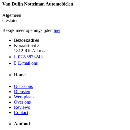
Van Duijn Nottelman Automobielen
Algemeen
Gesloten
Bekijk meer openingstijden
hier
.
Bezoekadres
Koraalstraat 2
1812 RK Alkmaar
072-5823243
E-mail ons
Home
Occasions
Diensten
Werkplaats
Over ons
Reviews
Contact
Aanbod