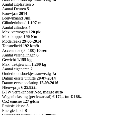
Aantal zitplaatsen
5
Aantal Deuren
5
Bouwjaar
2014
Bouwmaand
Juli
Cilinderinhoud
1.197 cc
Aantal cilinders
4
Max. vermogen
120 pk
Max. koppel
190 Nm
Modelreeks
29-06-2014
Topsnelheid
192 km/h
Acceleratie (0 - 100)
10 sec
Aantal versnellingen
6
Gewicht
1.155 kg
Max. trekgewicht
1.200 kg
Aantal eigenaren
2
Onderhoudsboekjes aanwezig
Ja
Datum eerste uitgifte
20-07-2014
Datum eerste toelating
12-09-2016
Nieuwprijs
€ 25.922,-
BTW verrekenbaar
Nee, marge auto
Wegenbelasting (per kwartaal)
€ 172,- tot € 188,-
Co2 emissie
127 g/km
Emissie klasse
5
Energie label
B