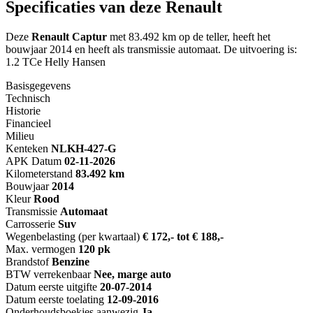
Specificaties van deze Renault
Deze
Renault Captur
met 83.492 km op de teller, heeft het
bouwjaar 2014 en heeft als transmissie automaat. De uitvoering is:
1.2 TCe Helly Hansen
Basisgegevens
Technisch
Historie
Financieel
Milieu
Kenteken
NL
KH-427-G
APK Datum
02-11-2026
Kilometerstand
83.492 km
Bouwjaar
2014
Kleur
Rood
Transmissie
Automaat
Carrosserie
Suv
Wegenbelasting (per kwartaal)
€ 172,- tot € 188,-
Max. vermogen
120 pk
Brandstof
Benzine
BTW verrekenbaar
Nee, marge auto
Datum eerste uitgifte
20-07-2014
Datum eerste toelating
12-09-2016
Onderhoudsboekjes aanwezig
Ja