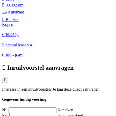
83.492 km
Automaat
Benzine
Kopen
€ 10.950,-
Financial lease v.a.
€ 180,- p./m.
Inruilvoorstel aanvragen
Interesse in een inruilvoorstel? Je kan deze direct aanvragen.
Gegevens huidig voertuig
NL
Kenteken
Km
Kilometerstand