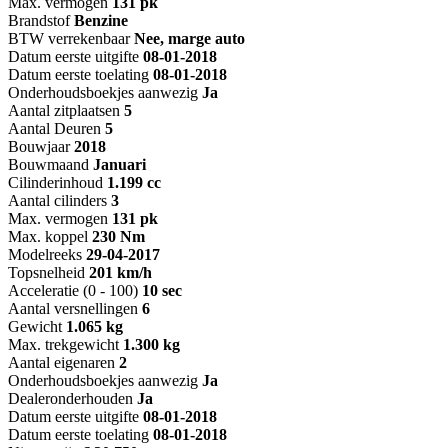
Max. vermogen
131 pk
Brandstof
Benzine
BTW verrekenbaar
Nee, marge auto
Datum eerste uitgifte
08-01-2018
Datum eerste toelating
08-01-2018
Onderhoudsboekjes aanwezig
Ja
Aantal zitplaatsen
5
Aantal Deuren
5
Bouwjaar
2018
Bouwmaand
Januari
Cilinderinhoud
1.199 cc
Aantal cilinders
3
Max. vermogen
131 pk
Max. koppel
230 Nm
Modelreeks
29-04-2017
Topsnelheid
201 km/h
Acceleratie (0 - 100)
10 sec
Aantal versnellingen
6
Gewicht
1.065 kg
Max. trekgewicht
1.300 kg
Aantal eigenaren
2
Onderhoudsboekjes aanwezig
Ja
Dealeronderhouden
Ja
Datum eerste uitgifte
08-01-2018
Datum eerste toelating
08-01-2018