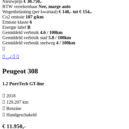
Nieuwprijs
€ 30.750,-
BTW verrekenbaar
Nee, marge auto
Wegenbelasting (per kwartaal)
€ 140,- tot € 154,-
Co2 emissie
107 g/km
Emissie klasse
6
Energie label
B
Gemiddeld verbruik
4.6 / 100km
Gemiddeld verbruik stad
5.8 / 100km
Gemiddeld verbruik snelweg
4 / 100km
Peugeot 308
1.2 PureTech GT-line
2018
129.207 km
Benzine
Hand­geschakeld
€ 11.950,-