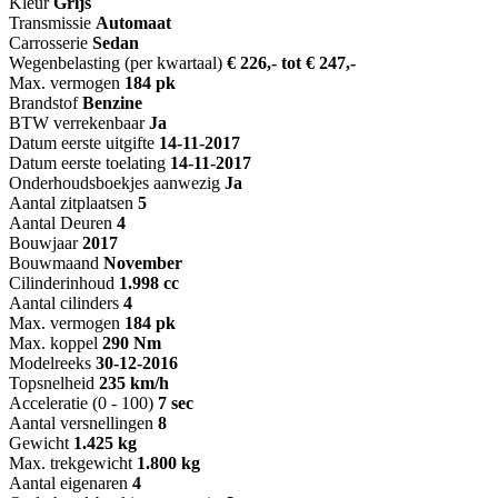
Kleur
Grijs
Transmissie
Automaat
Carrosserie
Sedan
Wegenbelasting (per kwartaal)
€ 226,- tot € 247,-
Max. vermogen
184 pk
Brandstof
Benzine
BTW verrekenbaar
Ja
Datum eerste uitgifte
14-11-2017
Datum eerste toelating
14-11-2017
Onderhoudsboekjes aanwezig
Ja
Aantal zitplaatsen
5
Aantal Deuren
4
Bouwjaar
2017
Bouwmaand
November
Cilinderinhoud
1.998 cc
Aantal cilinders
4
Max. vermogen
184 pk
Max. koppel
290 Nm
Modelreeks
30-12-2016
Topsnelheid
235 km/h
Acceleratie (0 - 100)
7 sec
Aantal versnellingen
8
Gewicht
1.425 kg
Max. trekgewicht
1.800 kg
Aantal eigenaren
4