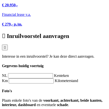
€ 20.950,-
Financial lease v.a.
€ 279,- p./m.
Inruilvoorstel aanvragen
Interesse in een inruilvoorstel? Je kan deze direct aanvragen.
Gegevens huidig voertuig
NL
Kenteken
Km
Kilometerstand
Foto's
Plaats enkele foto's van de
voorkant, achterkant, beide kanten,
interieur, dashboard
en eventuele
schade
.