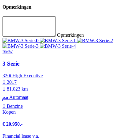
Opmerkingen
Opmerkingen
BMW
3 Serie
320i High Executive
2017
81.023 km
Automaat
Benzine
Kopen
€ 20.950,-
Financial lease v.a.