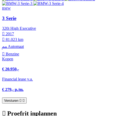
BMW
3 Serie
320i High Executive
2017
81.023 km
Automaat
Benzine
Kopen
€ 20.950,-
Financial lease v.a.
€ 279,- p./m.
Versturen
Proefrit inplannen