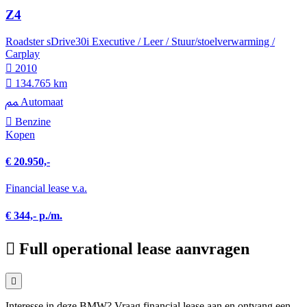
Z4
Roadster sDrive30i Executive / Leer / Stuur/stoelverwarming /
Carplay
2010
134.765 km
Automaat
Benzine
Kopen
€ 20.950,-
Financial lease v.a.
€ 344,- p./m.
Full operational lease aanvragen
Interesse in deze BMW? Vraag financial lease aan en ontvang een