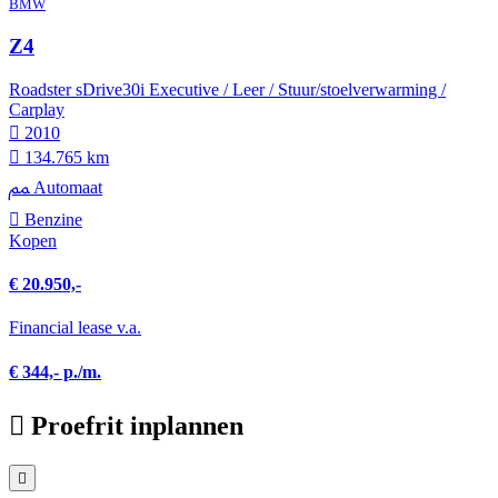
BMW
Z4
Roadster sDrive30i Executive / Leer / Stuur/stoelverwarming /
Carplay
2010
134.765 km
Automaat
Benzine
Kopen
€ 20.950,-
Financial lease v.a.
€ 344,- p./m.
Proefrit inplannen