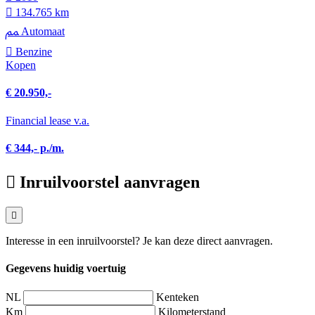
134.765 km
Automaat
Benzine
Kopen
€ 20.950,-
Financial lease v.a.
€ 344,- p./m.
Inruilvoorstel aanvragen
Interesse in een inruilvoorstel? Je kan deze direct aanvragen.
Gegevens huidig voertuig
NL
Kenteken
Km
Kilometerstand