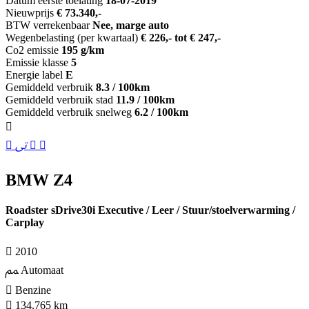
Datum eerste toelating
18-07-2019
Nieuwprijs
€ 73.340,-
BTW verrekenbaar
Nee, marge auto
Wegenbelasting (per kwartaal)
€ 226,- tot € 247,-
Co2 emissie
195 g/km
Emissie klasse
5
Energie label
E
Gemiddeld verbruik
8.3 / 100km
Gemiddeld verbruik stad
11.9 / 100km
Gemiddeld verbruik snelweg
6.2 / 100km
BMW Z4
Roadster sDrive30i Executive / Leer / Stuur/stoelverwarming /
Carplay
2010
Automaat
Benzine
134.765 km