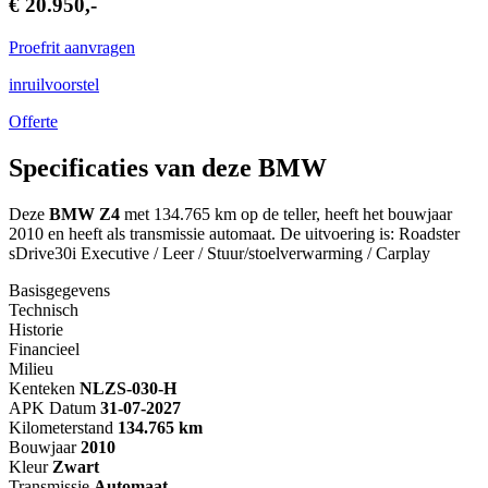
€ 20.950,-
Proefrit aanvragen
inruilvoorstel
Offerte
Specificaties van deze BMW
Deze
BMW Z4
met 134.765 km op de teller, heeft het bouwjaar
2010 en heeft als transmissie automaat. De uitvoering is: Roadster
sDrive30i Executive / Leer / Stuur/stoelverwarming / Carplay
Basisgegevens
Technisch
Historie
Financieel
Milieu
Kenteken
NL
ZS-030-H
APK Datum
31-07-2027
Kilometerstand
134.765 km
Bouwjaar
2010
Kleur
Zwart
Transmissie
Automaat