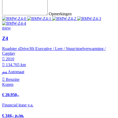
Opmerkingen
BMW
Z4
Roadster sDrive30i Executive / Leer / Stuur/stoelverwarming /
Carplay
2010
134.765 km
Automaat
Benzine
Kopen
€ 20.950,-
Financial lease v.a.
€ 344,- p./m.