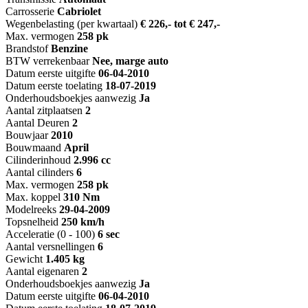
Carrosserie
Cabriolet
Wegenbelasting (per kwartaal)
€ 226,- tot € 247,-
Max. vermogen
258 pk
Brandstof
Benzine
BTW verrekenbaar
Nee, marge auto
Datum eerste uitgifte
06-04-2010
Datum eerste toelating
18-07-2019
Onderhoudsboekjes aanwezig
Ja
Aantal zitplaatsen
2
Aantal Deuren
2
Bouwjaar
2010
Bouwmaand
April
Cilinderinhoud
2.996 cc
Aantal cilinders
6
Max. vermogen
258 pk
Max. koppel
310 Nm
Modelreeks
29-04-2009
Topsnelheid
250 km/h
Acceleratie (0 - 100)
6 sec
Aantal versnellingen
6
Gewicht
1.405 kg
Aantal eigenaren
2
Onderhoudsboekjes aanwezig
Ja
Datum eerste uitgifte
06-04-2010