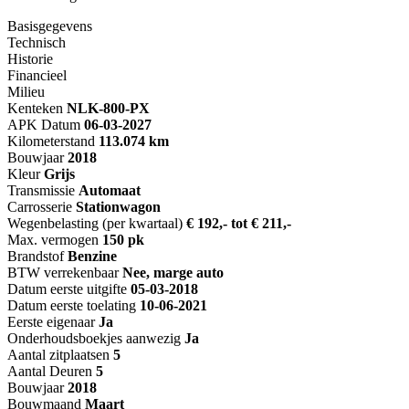
Basisgegevens
Technisch
Historie
Financieel
Milieu
Kenteken
NL
K-800-PX
APK Datum
06-03-2027
Kilometerstand
113.074 km
Bouwjaar
2018
Kleur
Grijs
Transmissie
Automaat
Carrosserie
Stationwagon
Wegenbelasting (per kwartaal)
€ 192,- tot € 211,-
Max. vermogen
150 pk
Brandstof
Benzine
BTW verrekenbaar
Nee, marge auto
Datum eerste uitgifte
05-03-2018
Datum eerste toelating
10-06-2021
Eerste eigenaar
Ja
Onderhoudsboekjes aanwezig
Ja
Aantal zitplaatsen
5
Aantal Deuren
5
Bouwjaar
2018
Bouwmaand
Maart