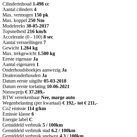
Cilinderinhoud
1.498 cc
Aantal cilinders
4
Max. vermogen
150 pk
Max. koppel
250 Nm
Modelreeks
30-05-2017
Topsnelheid
216 km/h
Acceleratie (0 - 100)
8 sec
Aantal versnellingen
7
Gewicht
1.284 kg
Max. trekgewicht
1.500 kg
Eerste eigenaar
Ja
Aantal eigenaren
1
Onderhoudsboekjes aanwezig
Ja
Dealeronderhouden
Ja
Datum eerste uitgifte
05-03-2018
Datum eerste toelating
10-06-2021
Nieuwprijs
€ 37.289,-
BTW verrekenbaar
Nee, marge auto
Wegenbelasting (per kwartaal)
€ 192,- tot € 211,-
Co2 emissie
114 g/km
Emissie klasse
6
Energie label
C
Gemiddeld verbruik
5 / 100km
Gemiddeld verbruik stad
6.2 / 100km
Gemiddeld verbruik snelweg
4.3 / 100km