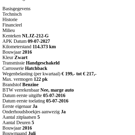
Basisgegevens
Technisch
Historie
Financieel
Milieu
Kenteken
NL
JZ-212-G
APK Datum
09-07-2027
Kilometerstand
114.373 km
Bouwjaar
2016
Kleur
Zwart
Transmissie
Handgeschakeld
Carrosserie
Hatchback
Wegenbelasting (per kwartaal)
€ 199,- tot € 217,-
Max. vermogen
122 pk
Brandstof
Benzine
BTW verrekenbaar
Nee, marge auto
Datum eerste uitgifte
05-07-2016
Datum eerste toelating
05-07-2016
Eerste eigenaar
Ja
Onderhoudsboekjes aanwezig
Ja
Aantal zitplaatsen
5
Aantal Deuren
5
Bouwjaar
2016
Bouwmaand
Juli