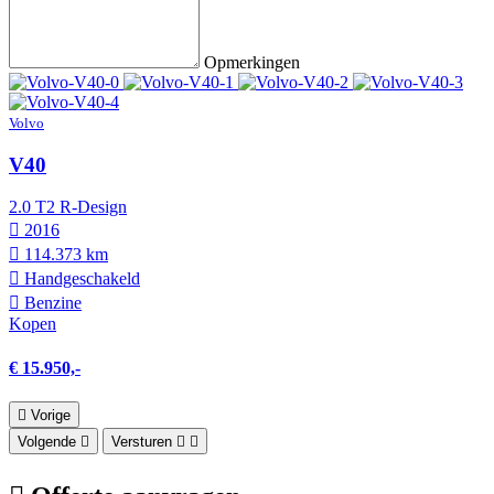
Opmerkingen
Volvo
V40
2.0 T2 R-Design
2016
114.373 km
Hand­geschakeld
Benzine
Kopen
€ 15.950,-
Vorige
Volgende
Versturen