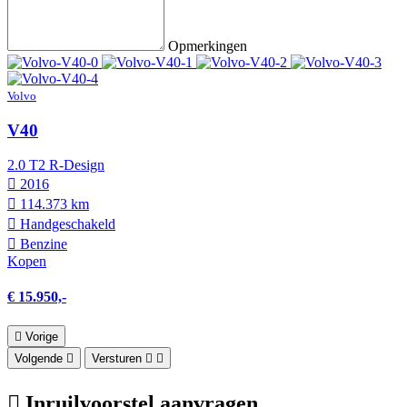
Opmerkingen
Volvo
V40
2.0 T2 R-Design
2016
114.373 km
Hand­geschakeld
Benzine
Kopen
€ 15.950,-
Vorige
Volgende
Versturen
Inruilvoorstel aanvragen