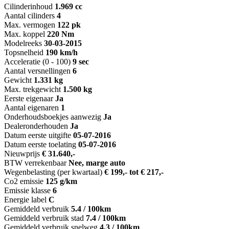
Cilinderinhoud
1.969 cc
Aantal cilinders
4
Max. vermogen
122 pk
Max. koppel
220 Nm
Modelreeks
30-03-2015
Topsnelheid
190 km/h
Acceleratie (0 - 100)
9 sec
Aantal versnellingen
6
Gewicht
1.331 kg
Max. trekgewicht
1.500 kg
Eerste eigenaar
Ja
Aantal eigenaren
1
Onderhoudsboekjes aanwezig
Ja
Dealeronderhouden
Ja
Datum eerste uitgifte
05-07-2016
Datum eerste toelating
05-07-2016
Nieuwprijs
€ 31.640,-
BTW verrekenbaar
Nee, marge auto
Wegenbelasting (per kwartaal)
€ 199,- tot € 217,-
Co2 emissie
125 g/km
Emissie klasse
6
Energie label
C
Gemiddeld verbruik
5.4 / 100km
Gemiddeld verbruik stad
7.4 / 100km
Gemiddeld verbruik snelweg
4.3 / 100km