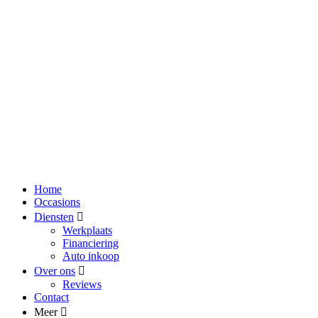
Home
Occasions
Diensten
Werkplaats
Financiering
Auto inkoop
Over ons
Reviews
Contact
Meer