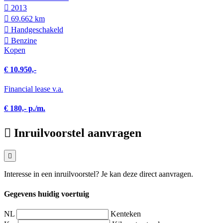
2013
69.662 km
Hand­geschakeld
Benzine
Kopen
€ 10.950,-
Financial lease v.a.
€ 180,- p./m.
Inruilvoorstel aanvragen
Interesse in een inruilvoorstel? Je kan deze direct aanvragen.
Gegevens huidig voertuig
NL
Kenteken