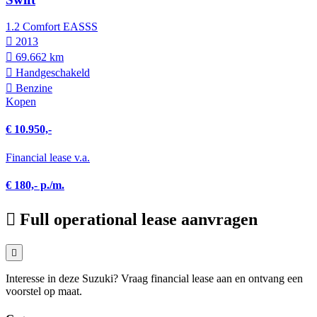
1.2 Comfort EASSS
2013
69.662 km
Hand­geschakeld
Benzine
Kopen
€ 10.950,-
Financial lease v.a.
€ 180,- p./m.
Full operational lease aanvragen
Interesse in deze Suzuki? Vraag financial lease aan en ontvang een
voorstel op maat.