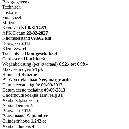
Basisgegevens
Technisch
Historie
Financieel
Milieu
Kenteken
NL
8-SFG-53
APK Datum
22-02-2027
Kilometerstand
69.662 km
Bouwjaar
2013
Kleur
Zwart
Transmissie
Handgeschakeld
Carrosserie
Hatchback
Wegenbelasting (per kwartaal)
€ 92,- tot € 99,-
Max. vermogen
94 pk
Brandstof
Benzine
BTW verrekenbaar
Nee, marge auto
Datum eerste uitgifte
09-09-2013
Datum eerste toelating
09-09-2013
Onderhoudsboekjes aanwezig
Ja
Aantal zitplaatsen
5
Aantal Deuren
5
Bouwjaar
2013
Bouwmaand
September
Cilinderinhoud
1.242 cc
Aantal cilinders
4