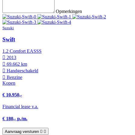
Opmerkingen
Suzuki
Swift
1.2 Comfort EASSS
2013
69.662 km
Hand­geschakeld
Benzine
Kopen
€ 10.950,-
Financial lease v.a.
€ 180,- p./m.
Aanvraag versturen