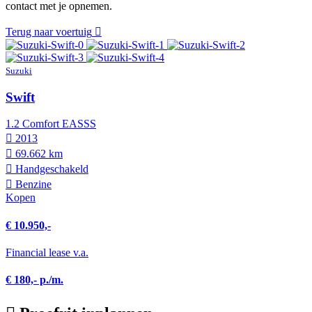
contact met je opnemen.
Terug naar voertuig
Suzuki
Swift
1.2 Comfort EASSS
2013
69.662 km
Hand­geschakeld
Benzine
Kopen
€ 10.950,-
Financial lease v.a.
€ 180,- p./m.