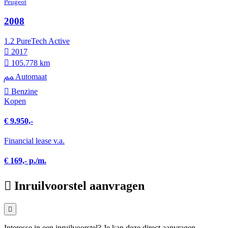
Peugeot
2008
1.2 PureTech Active
2017
105.778 km
Automaat
Benzine
Kopen
€ 9.950,-
Financial lease v.a.
€ 169,- p./m.
Inruilvoorstel aanvragen
Interesse in een inruilvoorstel? Je kan deze direct aanvragen.