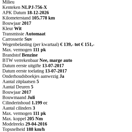
Milieu
Kenteken
NL
PJ-756-X
APK Datum
18-12-2026
Kilometerstand
105.778 km
Bouwjaar
2017
Kleur
Wit
Transmissie
Automaat
Carrosserie
Suv
Wegenbelasting (per kwartaal)
€ 139,- tot € 151,-
Max. vermogen
111 pk
Brandstof
Benzine
BTW verrekenbaar
Nee, marge auto
Datum eerste uitgifte
13-07-2017
Datum eerste toelating
13-07-2017
Onderhoudsboekjes aanwezig
Ja
Aantal zitplaatsen
5
Aantal Deuren
5
Bouwjaar
2017
Bouwmaand
Juli
Cilinderinhoud
1.199 cc
Aantal cilinders
3
Max. vermogen
111 pk
Max. koppel
205 Nm
Modelreeks
29-04-2016
Topsnelheid
188 km/h