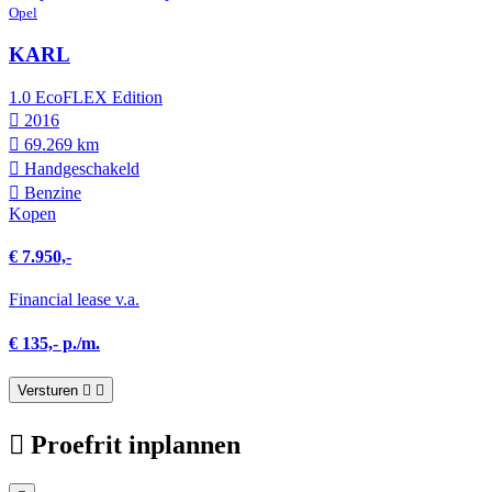
Opel
KARL
1.0 EcoFLEX Edition
2016
69.269 km
Hand­geschakeld
Benzine
Kopen
€ 7.950,-
Financial lease v.a.
€ 135,- p./m.
Versturen
Proefrit inplannen