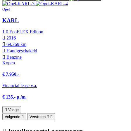
Opel
KARL
1.0 EcoFLEX Edition
2016
69.269 km
Hand­geschakeld
Benzine
Kopen
€ 7.950,-
Financial lease v.a.
€ 135,- p./m.
Vorige
Volgende
Versturen