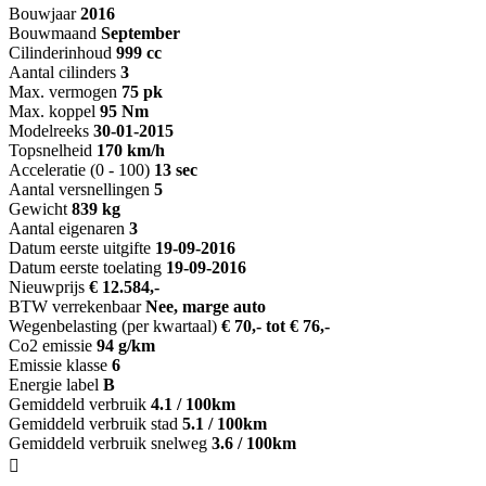
Bouwjaar
2016
Bouwmaand
September
Cilinderinhoud
999 cc
Aantal cilinders
3
Max. vermogen
75 pk
Max. koppel
95 Nm
Modelreeks
30-01-2015
Topsnelheid
170 km/h
Acceleratie (0 - 100)
13 sec
Aantal versnellingen
5
Gewicht
839 kg
Aantal eigenaren
3
Datum eerste uitgifte
19-09-2016
Datum eerste toelating
19-09-2016
Nieuwprijs
€ 12.584,-
BTW verrekenbaar
Nee, marge auto
Wegenbelasting (per kwartaal)
€ 70,- tot € 76,-
Co2 emissie
94 g/km
Emissie klasse
6
Energie label
B
Gemiddeld verbruik
4.1 / 100km
Gemiddeld verbruik stad
5.1 / 100km
Gemiddeld verbruik snelweg
3.6 / 100km