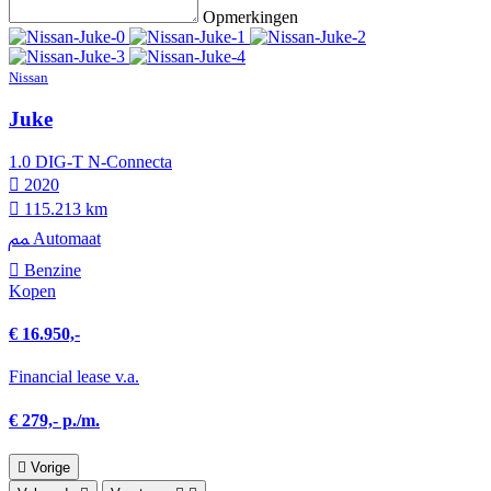
Opmerkingen
Nissan
Juke
1.0 DIG-T N-Connecta
2020
115.213 km
Automaat
Benzine
Kopen
€ 16.950,-
Financial lease v.a.
€ 279,- p./m.
Vorige