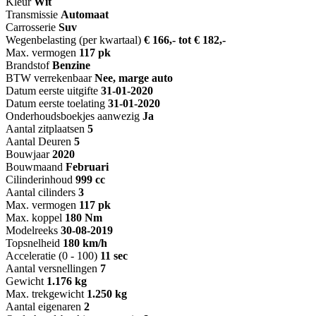
Kleur
Wit
Transmissie
Automaat
Carrosserie
Suv
Wegenbelasting (per kwartaal)
€ 166,- tot € 182,-
Max. vermogen
117 pk
Brandstof
Benzine
BTW verrekenbaar
Nee, marge auto
Datum eerste uitgifte
31-01-2020
Datum eerste toelating
31-01-2020
Onderhoudsboekjes aanwezig
Ja
Aantal zitplaatsen
5
Aantal Deuren
5
Bouwjaar
2020
Bouwmaand
Februari
Cilinderinhoud
999 cc
Aantal cilinders
3
Max. vermogen
117 pk
Max. koppel
180 Nm
Modelreeks
30-08-2019
Topsnelheid
180 km/h
Acceleratie (0 - 100)
11 sec
Aantal versnellingen
7
Gewicht
1.176 kg
Max. trekgewicht
1.250 kg
Aantal eigenaren
2