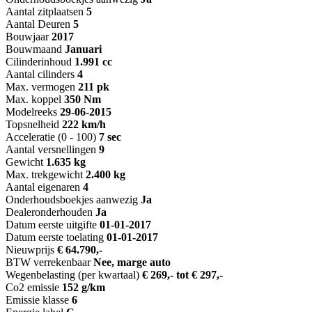
Aantal zitplaatsen
5
Aantal Deuren
5
Bouwjaar
2017
Bouwmaand
Januari
Cilinderinhoud
1.991 cc
Aantal cilinders
4
Max. vermogen
211 pk
Max. koppel
350 Nm
Modelreeks
29-06-2015
Topsnelheid
222 km/h
Acceleratie (0 - 100)
7 sec
Aantal versnellingen
9
Gewicht
1.635 kg
Max. trekgewicht
2.400 kg
Aantal eigenaren
4
Onderhoudsboekjes aanwezig
Ja
Dealeronderhouden
Ja
Datum eerste uitgifte
01-01-2017
Datum eerste toelating
01-01-2017
Nieuwprijs
€ 64.790,-
BTW verrekenbaar
Nee, marge auto
Wegenbelasting (per kwartaal)
€ 269,- tot € 297,-
Co2 emissie
152 g/km
Emissie klasse
6