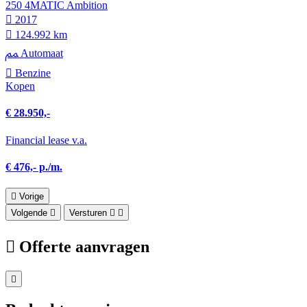
250 4MATIC Ambition
2017
124.992 km
Automaat
Benzine
Kopen
€ 28.950,-
Financial lease v.a.
€ 476,- p./m.
Vorige
Volgende
Versturen
Offerte aanvragen