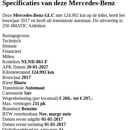
Specificaties van deze Mercedes-Benz
Deze
Mercedes-Benz GLC
met 124.992 km op de teller, heeft het
bouwjaar 2017 en heeft als transmissie automaat. De uitvoering is:
250 4MATIC Ambition
Basisgegevens
Technisch
Historie
Financieel
Milieu
Kenteken
NL
ND-861-F
APK Datum
20-01-2027
Kilometerstand
124.992 km
Bouwjaar
2017
Kleur
Blauw
Transmissie
Automaat
Carrosserie
Suv
Wegenbelasting (per kwartaal)
€ 269,- tot € 297,-
Max. vermogen
211 pk
Brandstof
Benzine
BTW verrekenbaar
Nee, marge auto
Datum eerste uitgifte
01-01-2017
Datum eerste toelating
01-01-2017
Onderhoudsboekjes aanwezig
Ja