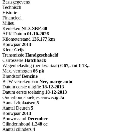
Basisgegevens
Technisch
Historie
Financieel
Milieu
Kenteken
NL
3-SBF-60
APK Datum
01-10-2026
Kilometerstand
136.177 km
Bouwjaar
2013
Kleur
Grijs
Transmissie
Handgeschakeld
Carrosserie
Hatchback
Wegenbelasting (per kwartaal)
€ 67,- tot € 73,-
Max. vermogen
86 pk
Brandstof
Benzine
BTW verrekenbaar
Nee, marge auto
Datum eerste uitgifte
18-12-2013
Datum eerste toelating
18-12-2013
Onderhoudsboekjes aanwezig
Ja
Aantal zitplaatsen
5
Aantal Deuren
5
Bouwjaar
2013
Bouwmaand
December
Cilinderinhoud
1.248 cc
Aantal cilinders
4