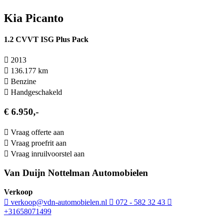
Kia Picanto
1.2 CVVT ISG Plus Pack
2013
136.177 km
Benzine
Hand­geschakeld
€ 6.950,-
Vraag offerte aan
Vraag proefrit aan
Vraag inruilvoorstel aan
Van Duijn Nottelman Automobielen
Verkoop
verkoop@vdn-automobielen.nl
072 - 582 32 43
+31658071499