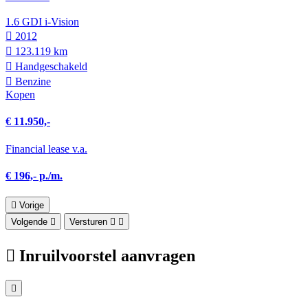
1.6 GDI i-Vision
2012
123.119 km
Hand­geschakeld
Benzine
Kopen
€ 11.950,-
Financial lease v.a.
€ 196,- p./m.
Vorige
Volgende
Versturen
Inruilvoorstel aanvragen