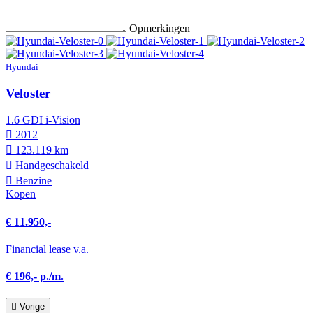
Opmerkingen
Hyundai
Veloster
1.6 GDI i-Vision
2012
123.119 km
Hand­geschakeld
Benzine
Kopen
€ 11.950,-
Financial lease v.a.
€ 196,- p./m.
Vorige