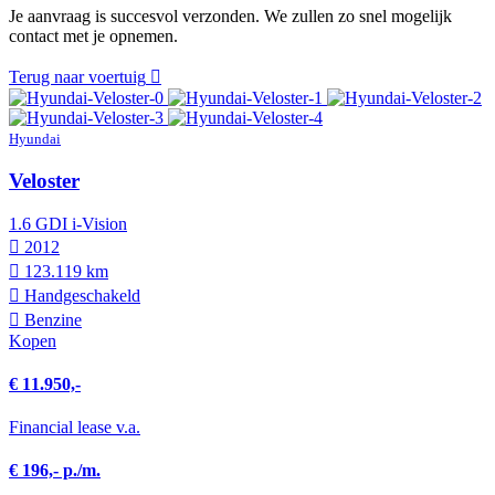
Je aanvraag is succesvol verzonden. We zullen zo snel mogelijk
contact met je opnemen.
Terug naar voertuig
Hyundai
Veloster
1.6 GDI i-Vision
2012
123.119 km
Hand­geschakeld
Benzine
Kopen
€ 11.950,-
Financial lease v.a.
€ 196,- p./m.