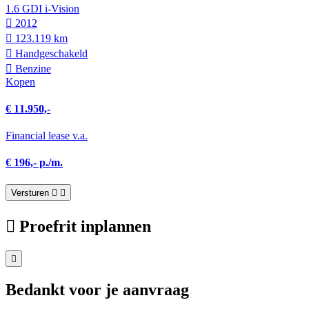
1.6 GDI i-Vision
2012
123.119 km
Hand­geschakeld
Benzine
Kopen
€ 11.950,-
Financial lease v.a.
€ 196,- p./m.
Versturen
Proefrit inplannen
Bedankt voor je aanvraag