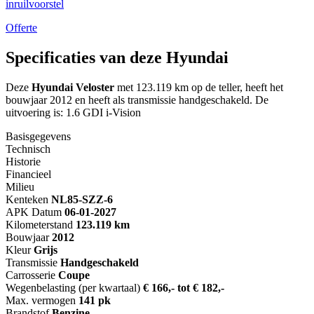
inruilvoorstel
Offerte
Specificaties van deze Hyundai
Deze
Hyundai Veloster
met 123.119 km op de teller, heeft het
bouwjaar 2012 en heeft als transmissie handgeschakeld. De
uitvoering is: 1.6 GDI i-Vision
Basisgegevens
Technisch
Historie
Financieel
Milieu
Kenteken
NL
85-SZZ-6
APK Datum
06-01-2027
Kilometerstand
123.119 km
Bouwjaar
2012
Kleur
Grijs
Transmissie
Handgeschakeld
Carrosserie
Coupe
Wegenbelasting (per kwartaal)
€ 166,- tot € 182,-
Max. vermogen
141 pk
Brandstof
Benzine