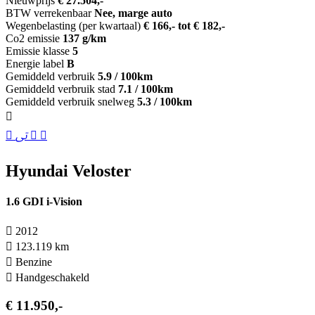
Nieuwprijs
€ 27.504,-
BTW verrekenbaar
Nee, marge auto
Wegenbelasting (per kwartaal)
€ 166,- tot € 182,-
Co2 emissie
137 g/km
Emissie klasse
5
Energie label
B
Gemiddeld verbruik
5.9 / 100km
Gemiddeld verbruik stad
7.1 / 100km
Gemiddeld verbruik snelweg
5.3 / 100km
Hyundai Veloster
1.6 GDI i-Vision
2012
123.119 km
Benzine
Hand­geschakeld
€ 11.950,-