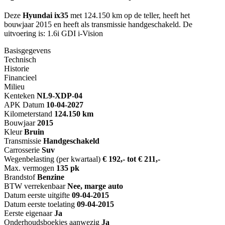
Deze
Hyundai ix35
met 124.150 km op de teller, heeft het
bouwjaar 2015 en heeft als transmissie handgeschakeld. De
uitvoering is: 1.6i GDI i-Vision
Basisgegevens
Technisch
Historie
Financieel
Milieu
Kenteken
NL
9-XDP-04
APK Datum
10-04-2027
Kilometerstand
124.150 km
Bouwjaar
2015
Kleur
Bruin
Transmissie
Handgeschakeld
Carrosserie
Suv
Wegenbelasting (per kwartaal)
€ 192,- tot € 211,-
Max. vermogen
135 pk
Brandstof
Benzine
BTW verrekenbaar
Nee, marge auto
Datum eerste uitgifte
09-04-2015
Datum eerste toelating
09-04-2015
Eerste eigenaar
Ja
Onderhoudsboekjes aanwezig
Ja