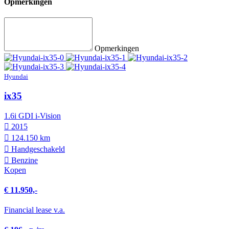
Opmerkingen
Opmerkingen
Hyundai
ix35
1.6i GDI i-Vision
2015
124.150 km
Hand­geschakeld
Benzine
Kopen
€ 11.950,-
Financial lease v.a.