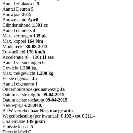
Aantal zitplaatsen
5
Aantal Deuren
5
Bouwjaar
2015
Bouwmaand
April
Cilinderinhoud
1.591 cc
Aantal cilinders
4
Max. vermogen
135 pk
Max. koppel
164 Nm
Modelreeks
30-08-2013
Topsnelheid
178 km/h
Acceleratie (0 - 100)
11 sec
Aantal versnellingen
6
Gewicht
1.280 kg
Max. trekgewicht
1.200 kg
Eerste eigenaar
Ja
Aantal eigenaren
1
Onderhoudsboekjes aanwezig
Ja
Datum eerste uitgifte
09-04-2015
Datum eerste toelating
09-04-2015
Nieuwprijs
€ 28.940,-
BTW verrekenbaar
Nee, marge auto
Wegenbelasting (per kwartaal)
€ 192,- tot € 211,-
Co2 emissie
149 g/km
Emissie klasse
5
Energie label
C