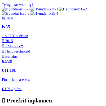
Terug naar voertuig
Hyundai
ix35
1.6i GDI i-Vision
2015
124.150 km
Hand­geschakeld
Benzine
Kopen
€ 11.950,-
Financial lease v.a.
€ 196,- p./m.
Proefrit inplannen