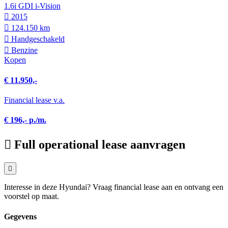
1.6i GDI i-Vision
2015
124.150 km
Hand­geschakeld
Benzine
Kopen
€ 11.950,-
Financial lease v.a.
€ 196,- p./m.
Full operational lease aanvragen
Interesse in deze Hyundai? Vraag financial lease aan en ontvang een
voorstel op maat.
Gegevens