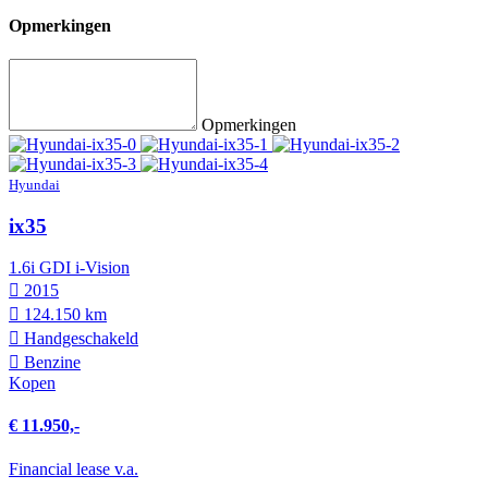
Opmerkingen
Opmerkingen
Hyundai
ix35
1.6i GDI i-Vision
2015
124.150 km
Hand­geschakeld
Benzine
Kopen
€ 11.950,-
Financial lease v.a.