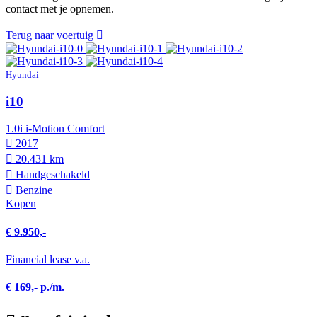
contact met je opnemen.
Terug naar voertuig
Hyundai
i10
1.0i i-Motion Comfort
2017
20.431 km
Hand­geschakeld
Benzine
Kopen
€ 9.950,-
Financial lease v.a.
€ 169,- p./m.