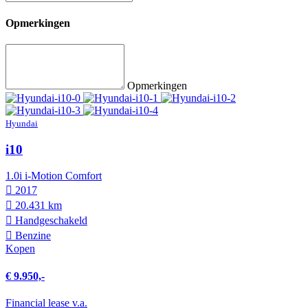
Opmerkingen
Opmerkingen
Hyundai
i10
1.0i i-Motion Comfort
2017
20.431 km
Hand­geschakeld
Benzine
Kopen
€ 9.950,-
Financial lease v.a.