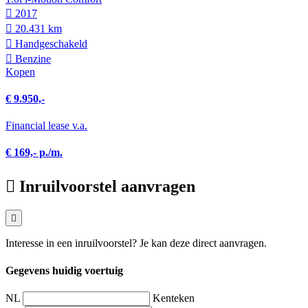
2017
20.431 km
Hand­geschakeld
Benzine
Kopen
€ 9.950,-
Financial lease v.a.
€ 169,- p./m.
Inruilvoorstel aanvragen
Interesse in een inruilvoorstel? Je kan deze direct aanvragen.
Gegevens huidig voertuig
NL
Kenteken