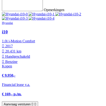
Opmerkingen
Hyundai
i10
1.0i i-Motion Comfort
2017
20.431 km
Hand­geschakeld
Benzine
Kopen
€ 9.950,-
Financial lease v.a.
€ 169,- p./m.
Aanvraag versturen