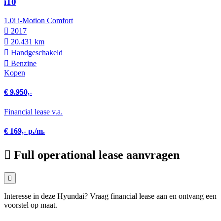
i10
1.0i i-Motion Comfort
2017
20.431 km
Hand­geschakeld
Benzine
Kopen
€ 9.950,-
Financial lease v.a.
€ 169,- p./m.
Full operational lease aanvragen
Interesse in deze Hyundai? Vraag financial lease aan en ontvang een
voorstel op maat.