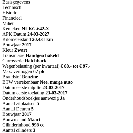
Basisgegevens
Technisch
Historie
Financieel
Milieu
Kenteken
NL
KG-642-X
APK Datum
24-03-2027
Kilometerstand
20.431 km
Bouwjaar
2017
Kleur
Zwart
Transmissie
Handgeschakeld
Carrosserie
Hatchback
Wegenbelasting (per kwartaal)
€ 88,- tot € 97,-
Max. vermogen
67 pk
Brandstof
Benzine
BTW verrekenbaar
Nee, marge auto
Datum eerste uitgifte
23-03-2017
Datum eerste toelating
23-03-2017
Onderhoudsboekjes aanwezig
Ja
Aantal zitplaatsen
5
Aantal Deuren
5
Bouwjaar
2017
Bouwmaand
Maart
Cilinderinhoud
998 cc
Aantal cilinders
3