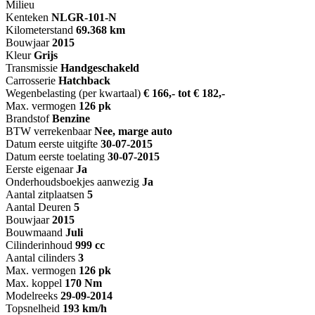
Milieu
Kenteken
NL
GR-101-N
Kilometerstand
69.368 km
Bouwjaar
2015
Kleur
Grijs
Transmissie
Handgeschakeld
Carrosserie
Hatchback
Wegenbelasting (per kwartaal)
€ 166,- tot € 182,-
Max. vermogen
126 pk
Brandstof
Benzine
BTW verrekenbaar
Nee, marge auto
Datum eerste uitgifte
30-07-2015
Datum eerste toelating
30-07-2015
Eerste eigenaar
Ja
Onderhoudsboekjes aanwezig
Ja
Aantal zitplaatsen
5
Aantal Deuren
5
Bouwjaar
2015
Bouwmaand
Juli
Cilinderinhoud
999 cc
Aantal cilinders
3
Max. vermogen
126 pk
Max. koppel
170 Nm
Modelreeks
29-09-2014
Topsnelheid
193 km/h