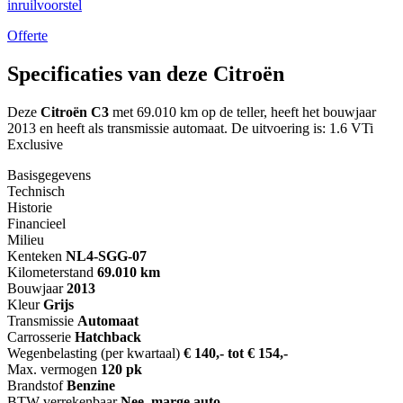
inruilvoorstel
Offerte
Specificaties van deze Citroën
Deze
Citroën C3
met 69.010 km op de teller, heeft het bouwjaar
2013 en heeft als transmissie automaat. De uitvoering is: 1.6 VTi
Exclusive
Basisgegevens
Technisch
Historie
Financieel
Milieu
Kenteken
NL
4-SGG-07
Kilometerstand
69.010 km
Bouwjaar
2013
Kleur
Grijs
Transmissie
Automaat
Carrosserie
Hatchback
Wegenbelasting (per kwartaal)
€ 140,- tot € 154,-
Max. vermogen
120 pk
Brandstof
Benzine
BTW verrekenbaar
Nee, marge auto