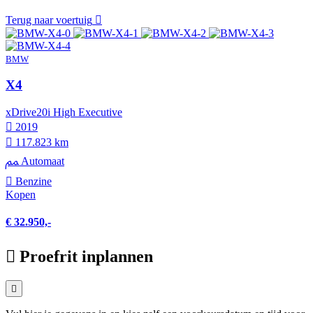
Terug naar voertuig
BMW
X4
xDrive20i High Executive
2019
117.823 km
Automaat
Benzine
Kopen
€ 32.950,-
Proefrit inplannen