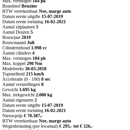
Max. vermogen
184 pk
Brandstof
Benzine
BTW verrekenbaar
Nee, marge auto
Datum eerste uitgifte
15-07-2019
Datum eerste toelating
16-02-2021
Aantal zitplaatsen
5
Aantal Deuren
5
Bouwjaar
2019
Bouwmaand
Juli
Cilinderinhoud
1.998 cc
Aantal cilinders
4
Max. vermogen
184 pk
Max. koppel
290 Nm
Modelreeks
30-03-2018
Topsnelheid
215 km/h
Acceleratie (0 - 100)
8 sec
Aantal versnellingen
8
Gewicht
1.695 kg
Max. trekgewicht
2.000 kg
Aantal eigenaren
2
Datum eerste uitgifte
15-07-2019
Datum eerste toelating
16-02-2021
Nieuwprijs
€ 70.387,-
BTW verrekenbaar
Nee, marge auto
Wegenbelasting (per kwartaal)
€ 295,- tot € 326,-