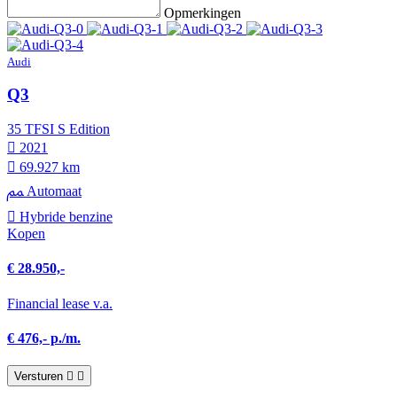
Opmerkingen
Audi
Q3
35 TFSI S Edition
2021
69.927 km
Automaat
Hybride benzine
Kopen
€ 28.950,-
Financial lease v.a.
€ 476,- p./m.
Versturen