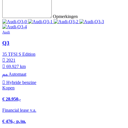
Opmerkingen
Audi
Q3
35 TFSI S Edition
2021
69.927 km
Automaat
Hybride benzine
Kopen
€ 28.950,-
Financial lease v.a.
€ 476,- p./m.