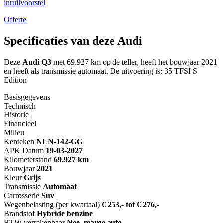
inruilvoorstel
Offerte
Specificaties van deze Audi
Deze
Audi Q3
met 69.927 km op de teller, heeft het bouwjaar 2021
en heeft als transmissie automaat. De uitvoering is: 35 TFSI S
Edition
Basisgegevens
Technisch
Historie
Financieel
Milieu
Kenteken
NL
N-142-GG
APK Datum
19-03-2027
Kilometerstand
69.927 km
Bouwjaar
2021
Kleur
Grijs
Transmissie
Automaat
Carrosserie
Suv
Wegenbelasting (per kwartaal)
€ 253,- tot € 276,-
Brandstof
Hybride benzine
BTW verrekenbaar
Nee, marge auto