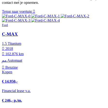
contact met je opnemen.
Terug naar voertuig
Ford
C-MAX
1.5 Titanium
2018
102.876 km
Automaat
Benzine
Kopen
€ 14.950,-
Financial lease v.a.
€ 246,- p./m.