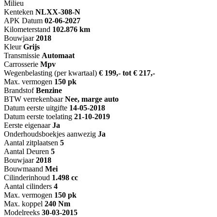
Milieu
Kenteken
NL
XX-308-N
APK Datum
02-06-2027
Kilometerstand
102.876 km
Bouwjaar
2018
Kleur
Grijs
Transmissie
Automaat
Carrosserie
Mpv
Wegenbelasting (per kwartaal)
€ 199,- tot € 217,-
Max. vermogen
150 pk
Brandstof
Benzine
BTW verrekenbaar
Nee, marge auto
Datum eerste uitgifte
14-05-2018
Datum eerste toelating
21-10-2019
Eerste eigenaar
Ja
Onderhoudsboekjes aanwezig
Ja
Aantal zitplaatsen
5
Aantal Deuren
5
Bouwjaar
2018
Bouwmaand
Mei
Cilinderinhoud
1.498 cc
Aantal cilinders
4
Max. vermogen
150 pk
Max. koppel
240 Nm
Modelreeks
30-03-2015