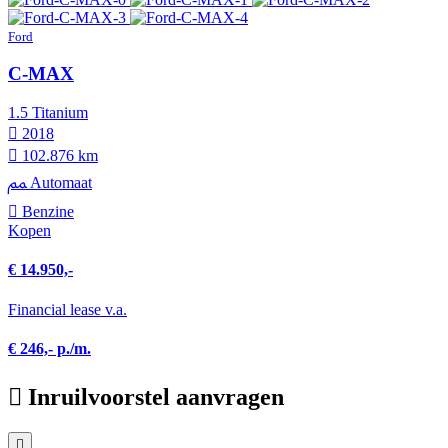
Ford
C-MAX
1.5 Titanium
2018
102.876 km
Automaat
Benzine
Kopen
€ 14.950,-
Financial lease v.a.
€ 246,- p./m.
Inruilvoorstel aanvragen