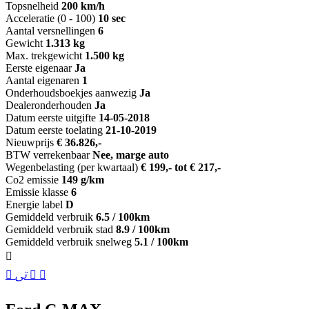
Topsnelheid
200 km/h
Acceleratie (0 - 100)
10 sec
Aantal versnellingen
6
Gewicht
1.313 kg
Max. trekgewicht
1.500 kg
Eerste eigenaar
Ja
Aantal eigenaren
1
Onderhoudsboekjes aanwezig
Ja
Dealeronderhouden
Ja
Datum eerste uitgifte
14-05-2018
Datum eerste toelating
21-10-2019
Nieuwprijs
€ 36.826,-
BTW verrekenbaar
Nee, marge auto
Wegenbelasting (per kwartaal)
€ 199,- tot € 217,-
Co2 emissie
149 g/km
Emissie klasse
6
Energie label
D
Gemiddeld verbruik
6.5 / 100km
Gemiddeld verbruik stad
8.9 / 100km
Gemiddeld verbruik snelweg
5.1 / 100km