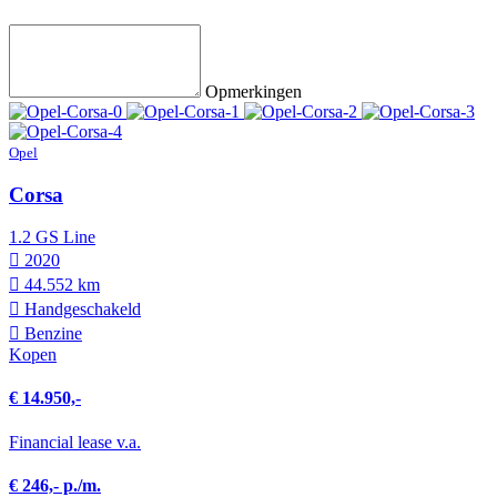
Opmerkingen
Opel
Corsa
1.2 GS Line
2020
44.552 km
Hand­geschakeld
Benzine
Kopen
€ 14.950,-
Financial lease v.a.
€ 246,- p./m.