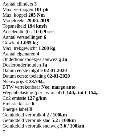
Aantal cilinders
3
Max. vermogen
101 pk
Max. koppel
205 Nm
Modelreeks
29-06-2019
Topsnelheid
194 km/h
Acceleratie (0 - 100)
9 sec
Aantal versnellingen
6
Gewicht
1.065 kg
Max. trekgewicht
1.200 kg
Aantal eigenaren
4
Onderhoudsboekjes aanwezig
Ja
Dealeronderhouden
Ja
Datum eerste uitgifte
02-01-2020
Datum eerste toelating
02-01-2020
Nieuwprijs
€ 23.794,-
BTW verrekenbaar
Nee, marge auto
Wegenbelasting (per kwartaal)
€ 140,- tot € 154,-
Co2 emissie
127 g/km
Emissie klasse
6
Energie label
B
Gemiddeld verbruik
4.2 / 100km
Gemiddeld verbruik stad
5.2 / 100km
Gemiddeld verbruik snelweg
3.6 / 100km