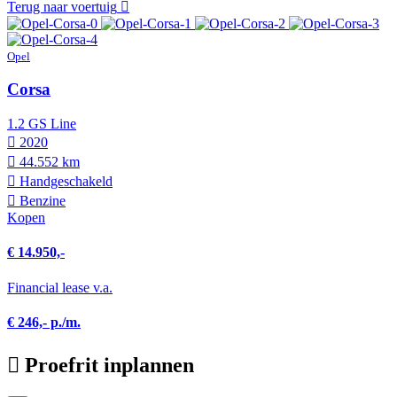
Terug naar voertuig
Opel
Corsa
1.2 GS Line
2020
44.552 km
Hand­geschakeld
Benzine
Kopen
€ 14.950,-
Financial lease v.a.
€ 246,- p./m.
Proefrit inplannen