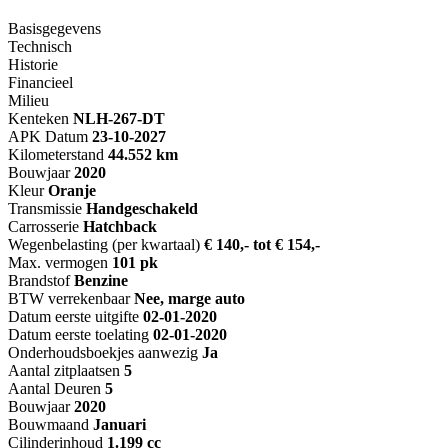
Basisgegevens
Technisch
Historie
Financieel
Milieu
Kenteken
NL
H-267-DT
APK Datum
23-10-2027
Kilometerstand
44.552 km
Bouwjaar
2020
Kleur
Oranje
Transmissie
Handgeschakeld
Carrosserie
Hatchback
Wegenbelasting (per kwartaal)
€ 140,- tot € 154,-
Max. vermogen
101 pk
Brandstof
Benzine
BTW verrekenbaar
Nee, marge auto
Datum eerste uitgifte
02-01-2020
Datum eerste toelating
02-01-2020
Onderhoudsboekjes aanwezig
Ja
Aantal zitplaatsen
5
Aantal Deuren
5
Bouwjaar
2020
Bouwmaand
Januari
Cilinderinhoud
1.199 cc