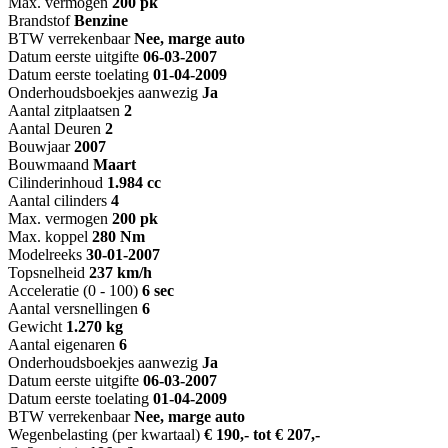
Max. vermogen
200 pk
Brandstof
Benzine
BTW verrekenbaar
Nee, marge auto
Datum eerste uitgifte
06-03-2007
Datum eerste toelating
01-04-2009
Onderhoudsboekjes aanwezig
Ja
Aantal zitplaatsen
2
Aantal Deuren
2
Bouwjaar
2007
Bouwmaand
Maart
Cilinderinhoud
1.984 cc
Aantal cilinders
4
Max. vermogen
200 pk
Max. koppel
280 Nm
Modelreeks
30-01-2007
Topsnelheid
237 km/h
Acceleratie (0 - 100)
6 sec
Aantal versnellingen
6
Gewicht
1.270 kg
Aantal eigenaren
6
Onderhoudsboekjes aanwezig
Ja
Datum eerste uitgifte
06-03-2007
Datum eerste toelating
01-04-2009
BTW verrekenbaar
Nee, marge auto
Wegenbelasting (per kwartaal)
€ 190,- tot € 207,-